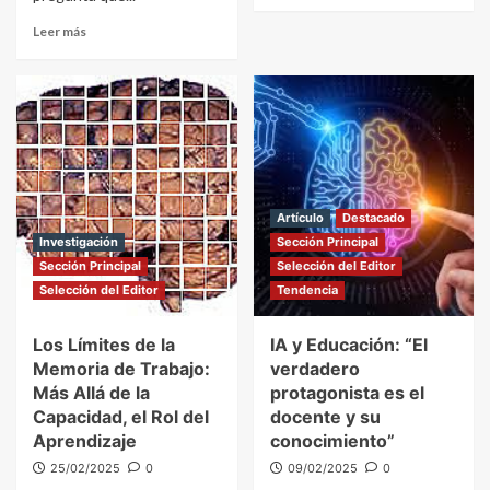
Leer más
Artículo
Destacado
Investigación
Sección Principal
Sección Principal
Selección del Editor
Selección del Editor
Tendencia
Los Límites de la
IA y Educación: “El
Memoria de Trabajo:
verdadero
Más Allá de la
protagonista es el
Capacidad, el Rol del
docente y su
Aprendizaje
conocimiento”
25/02/2025
0
09/02/2025
0