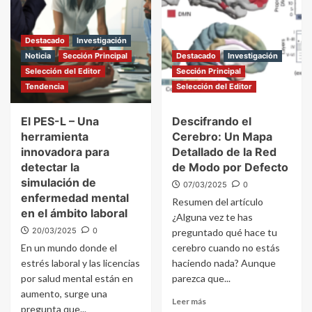
Destacado
Investigación
Noticia
Sección Principal
Destacado
Investigación
Selección del Editor
Sección Principal
Tendencia
Selección del Editor
El PES-L – Una
Descifrando el
herramienta
Cerebro: Un Mapa
innovadora para
Detallado de la Red
detectar la
de Modo por Defecto
simulación de
07/03/2025
0
enfermedad mental
Resumen del artículo
en el ámbito laboral
¿Alguna vez te has
20/03/2025
0
preguntado qué hace tu
En un mundo donde el
cerebro cuando no estás
estrés laboral y las licencias
haciendo nada? Aunque
por salud mental están en
parezca que...
aumento, surge una
Leer más
pregunta que...