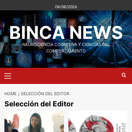
Skip
04/08/2026
to
content
BINCA NEWS
NEUROCIENCIA COGNITIVA Y CIENCIAS DEL
COMPORTAMIENTO
Primary
Menu
HOME
SELECCIÓN DEL EDITOR
Selección del Editor