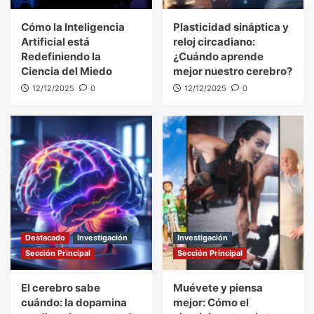
Cómo la Inteligencia
Plasticidad sináptica y
Artificial está
reloj circadiano:
Redefiniendo la
¿Cuándo aprende
Ciencia del Miedo
mejor nuestro cerebro?
12/12/2025
0
12/12/2025
0
Destacado
Investigación
Investigación
Sección Principal
Sección Principal
El cerebro sabe
Muévete y piensa
cuándo: la dopamina
mejor: Cómo el