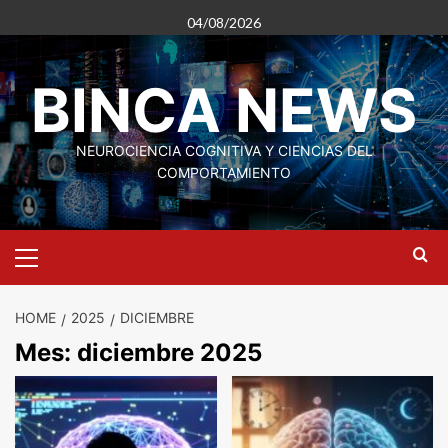
Skip
04/08/2026
to
content
BINCA NEWS
NEUROCIENCIA COGNITIVA Y CIENCIAS DEL
COMPORTAMIENTO
Primary
Menu
HOME
2025
DICIEMBRE
Mes:
diciembre 2025