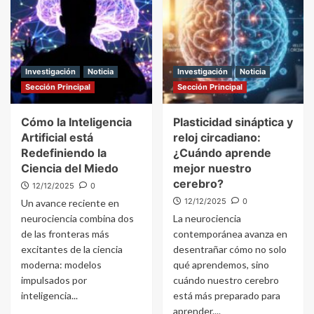
Investigación
Noticia
Investigación
Noticia
Sección Principal
Sección Principal
Cómo la Inteligencia
Plasticidad sináptica y
Artificial está
reloj circadiano:
Redefiniendo la
¿Cuándo aprende
Ciencia del Miedo
mejor nuestro
cerebro?
12/12/2025
0
12/12/2025
0
Un avance reciente en
neurociencia combina dos
La neurociencia
de las fronteras más
contemporánea avanza en
excitantes de la ciencia
desentrañar cómo no solo
moderna: modelos
qué aprendemos, sino
impulsados por
cuándo nuestro cerebro
inteligencia...
está más preparado para
aprender....