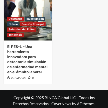
Destacado
Investigación
Noticia
Sección Principal
Selección del Editor
Tendencia
El PES-L – Una
herramienta
innovadora para
detectar la simulación
de enfermedad mental
en el ámbito laboral
20/03/2025
0
Copyright © 2025 BINCA Global LLC - Todos los
Derechos Reservados
|
CoverNews
by AF themes.